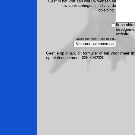
Geef in het kort aan wat uw wensen en
uw verwachtingen zijn t.a.v. de
opleiding:
Ik ga akko
de
Algeme
website.
.
Vakjes met een *, zijn nodig.
Geef je op d.m.v. dit formulier of
bel voor meer in
op telefoonnummer: 035-6982330.