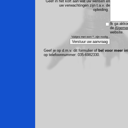
Geef in het kort aan wat uw wensen en
uw verwachtingen zijn t.a.v. de
opleiding:
Ik ga akko
de
Algeme
website.
.
Vakjes met een *, zijn nodig.
Geef je op d.m.v. dit formulier of
bel voor meer in
op telefoonnummer: 035-6982330.