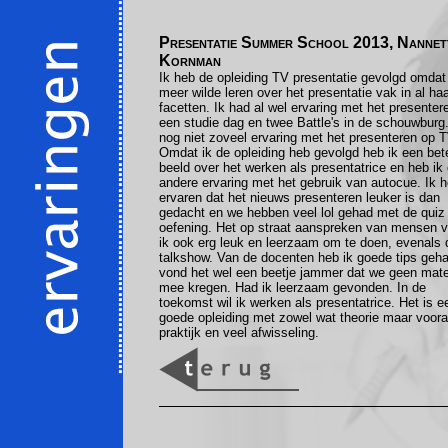
Presentatie Summer School 2013, Nannet
Kornman
Ik heb de opleiding TV presentatie gevolgd omdat
meer wilde leren over het presentatie vak in al ha
facetten. Ik had al wel ervaring met het presenter
een studie dag en twee Battle's in de schouwburg
nog niet zoveel ervaring met het presenteren op T
Omdat ik de opleiding heb gevolgd heb ik een bet
beeld over het werken als presentatrice en heb ik
andere ervaring met het gebruik van autocue. Ik 
ervaren dat het nieuws presenteren leuker is dan
gedacht en we hebben veel lol gehad met de quiz
oefening. Het op straat aanspreken van mensen 
ik ook erg leuk en leerzaam om te doen, evenals 
talkshow. Van de docenten heb ik goede tips geha
vond het wel een beetje jammer dat we geen mate
mee kregen. Had ik leerzaam gevonden. In de
toekomst wil ik werken als presentatrice. Het is e
goede opleiding met zowel wat theorie maar voora
praktijk en veel afwisseling.