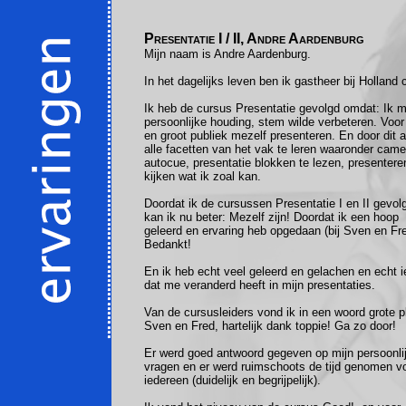
Presentatie I / II, Andre Aardenburg
Mijn naam is Andre Aardenburg.
In het dagelijks leven ben ik gastheer bij Holland 
Ik heb de cursus Presentatie gevolgd omdat: Ik m
persoonlijke houding, stem wilde verbeteren. Voor
en groot publiek mezelf presenteren. En door dit a
alle facetten van het vak te leren waaronder came
autocue, presentatie blokken te lezen, presentere
kijken wat ik zoal kan.
Doordat ik de cursussen Presentatie I en II gevol
kan ik nu beter: Mezelf zijn! Doordat ik een hoop
geleerd en ervaring heb opgedaan (bij Sven en Fr
Bedankt!
En ik heb echt veel geleerd en gelachen en echt i
dat me veranderd heeft in mijn presentaties.
Van de cursusleiders vond ik in een woord grote p
Sven en Fred, hartelijk dank toppie! Ga zo door!
Er werd goed antwoord gegeven op mijn persoonli
vragen en er werd ruimschoots de tijd genomen v
iedereen (duidelijk en begrijpelijk).